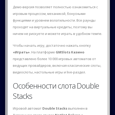
Демо-версия позволяет полностью ознакомиться с
игровым процессом, механикой, бонусными
функциями и уровнем волатильности. Все раунды
проходят на виртуальные кредиты, поэтому вы
ничем не рискуете и можете играть в удобном темпе.
Чтобы начать игру, достаточно нажать кнопку
«Играть»
. На платформе
GMSlots Казино
представлено более 10 000 игровых автоматов от
ведущих провайдеров, включая классические слоты,
видеослоты, настольные игры и live-раздел.
Особенности слота Double
Stacks
Игровой автомат
Double Stacks
выполнен в