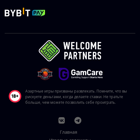
Азартные игры призваны развлекать. Помните, что вы
рискуете деньгами, когда делаете ставки. Не тратьте
больше, чем можете позволить себе проиграть.
Главная