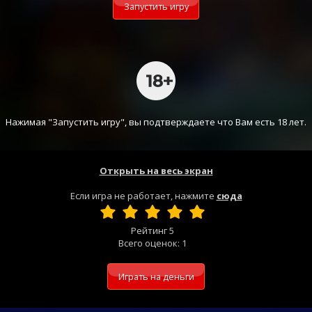
Запустить игру
Нажимая "Запустить игру", вы подтверждаете что Вам есть 18 лет.
Открыть на весь экран
Если игра не работает, нажмите
сюда
Рейтинг
5
Всего оценок:
1
Играть на деньги