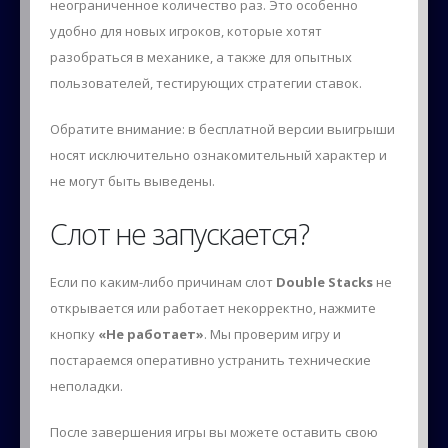
неограниченное количество раз. Это особенно
удобно для новых игроков, которые хотят
разобраться в механике, а также для опытных
пользователей, тестирующих стратегии ставок.
Обратите внимание: в бесплатной версии выигрыши
носят исключительно ознакомительный характер и
не могут быть выведены.
Слот не запускается?
Если по каким-либо причинам слот
Double Stacks
не
открывается или работает некорректно, нажмите
кнопку
«Не работает»
. Мы проверим игру и
постараемся оперативно устранить технические
неполадки.
После завершения игры вы можете оставить свою