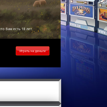
то Вам есть 18 лет.
Играть на деньги