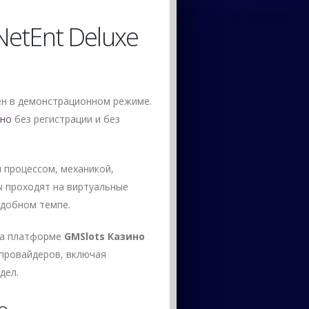
NetEnt Deluxe
н в демонстрационном режиме.
ино
без регистрации и без
 процессом, механикой,
ы проходят на виртуальные
удобном темпе.
На платформе
GMSlots Казино
 провайдеров, включая
дел.