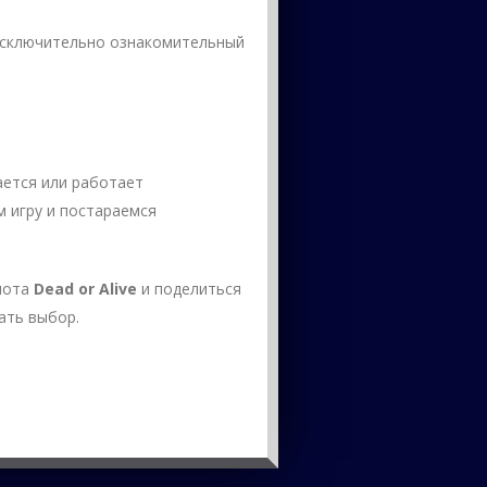
исключительно ознакомительный
ется или работает
м игру и постараемся
лота
Dead or Alive
и поделиться
ать выбор.