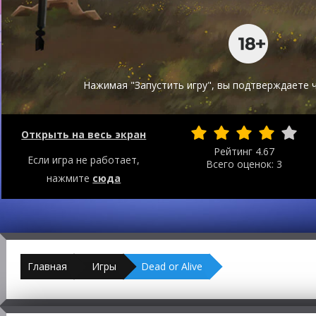
Нажимая "Запустить игру", вы подтверждаете ч
Открыть на весь экран
Рейтинг
4.67
Если игра не работает,
Всего оценок:
3
нажмите
сюда
Главная
Игры
Dead or Alive