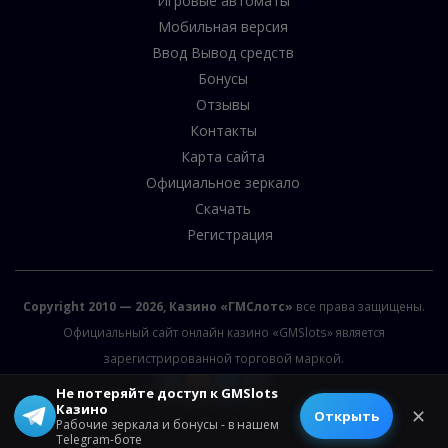
Игровые автоматы
Мобильная версия
Ввод Вывод средств
Бонусы
Отзывы
Контакты
Карта сайта
Официальное зеркало
Скачать
Регистрация
Copyright 2010 — 2026, Казино «ГМСлотс»
все права защищены.
Официальный сайт онлайн казино «GMSlots» является
зарегистрированной торговой маркой.
Не потеряйте доступ к GMSlots
Казино
✕
© 2026 All rights reserved.
Открыть
Рабочие зеркала и бонусы - в нашем
Telegram-боте