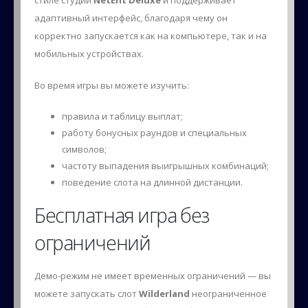
стиле студии
NetEnt Deluxe
и поддерживает
адаптивный интерфейс, благодаря чему он
корректно запускается как на компьютере, так и на
мобильных устройствах.
Во время игры вы можете изучить:
правила и таблицу выплат;
работу бонусных раундов и специальных
символов;
частоту выпадения выигрышных комбинаций;
поведение слота на длинной дистанции.
Бесплатная игра без
ограничений
Демо-режим не имеет временных ограничений — вы
можете запускать слот
Wilderland
неограниченное