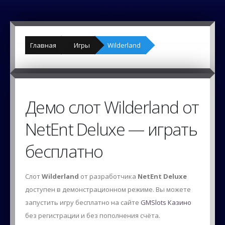
Главная
Игры
Wilderland
Демо слот Wilderland от
NetEnt Deluxe — играть
бесплатно
Слот
Wilderland
от разработчика
NetEnt Deluxe
доступен в демонстрационном режиме. Вы можете
запустить игру бесплатно на сайте
GMSlots Казино
без регистрации и без пополнения счёта.