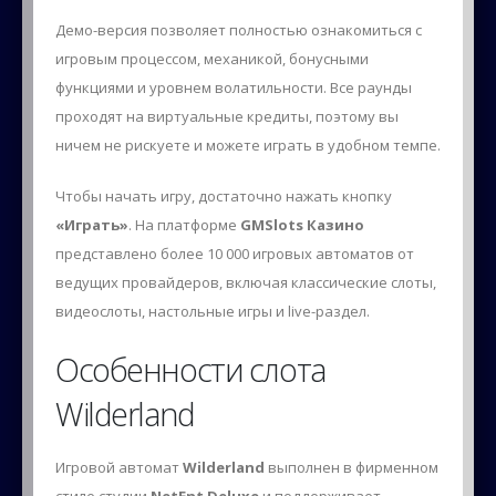
Демо-версия позволяет полностью ознакомиться с
игровым процессом, механикой, бонусными
функциями и уровнем волатильности. Все раунды
проходят на виртуальные кредиты, поэтому вы
ничем не рискуете и можете играть в удобном темпе.
Чтобы начать игру, достаточно нажать кнопку
«Играть»
. На платформе
GMSlots Казино
представлено более 10 000 игровых автоматов от
ведущих провайдеров, включая классические слоты,
видеослоты, настольные игры и live-раздел.
Особенности слота
Wilderland
Игровой автомат
Wilderland
выполнен в фирменном