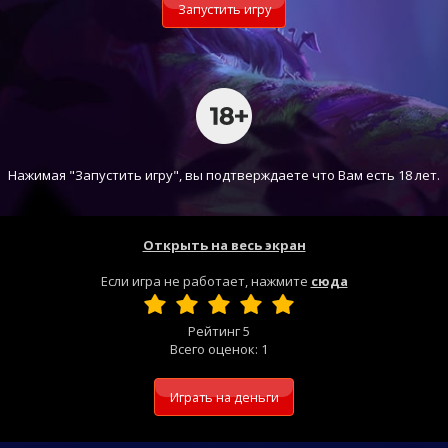
Запустить игру
Нажимая "Запустить игру", вы подтверждаете что Вам есть 18 лет.
Открыть на весь экран
Если игра не работает, нажмите
сюда
Рейтинг
5
Всего оценок:
1
Играть на деньги