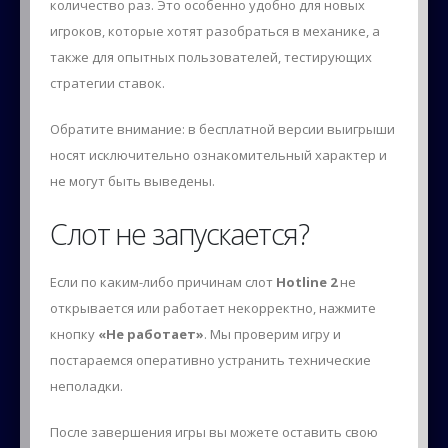
количество раз. Это особенно удобно для новых
игроков, которые хотят разобраться в механике, а
также для опытных пользователей, тестирующих
стратегии ставок.
Обратите внимание: в бесплатной версии выигрыши
носят исключительно ознакомительный характер и
не могут быть выведены.
Слот не запускается?
Если по каким-либо причинам слот
Hotline 2
не
открывается или работает некорректно, нажмите
кнопку
«Не работает»
. Мы проверим игру и
постараемся оперативно устранить технические
неполадки.
После завершения игры вы можете оставить свою