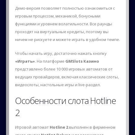
Демо-версия позволяет полностью ознакомиться с
игровым процессом, механикой, бонусными
функциями и уровнем волатильности. Все раунды
проходят на виртуальные кредиты, поэтому вы
ничем не рискуете и можете играть в удобном темпе.
Чтобы начать игру, достаточно нажать кнопку
«Играть»
. На платформе
GMSlots Казино
представлено более 10 000 игровых автоматов от
ведущих провайдеров, включая классические слоты,
видеослоты, настольные игры и live-раздел.
Особенности слота Hotline
2
Игровой автомат
Hotline 2
выполнен в фирменном