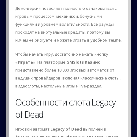
Демо-версия позволяет полностью ознакомиться с
игровым процессом, механикой, бонусными
функциями и уровнем волатильности. Все раунды
проходят на виртуальные кредиты, поэтому вы
ничем не рискуете и можете играть в удобном темпе.
Чтобы начать игру, достаточно нажать кнопку
«Играть»
. На платформе
GMSlots Казино
представлено более 10 000 игровых автоматов от
ведущих провайдеров, включая классические слоты,
видеослоты, настольные игры и live-раздел.
Особенности слота Legacy
of Dead
Игровой автомат
Legacy of Dead
выполнен в