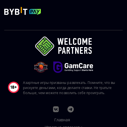
Азартные игры призваны развлекать. Помните, что вы
рискуете деньгами, когда делаете ставки. Не тратьте
больше, чем можете позволить себе проиграть.
Главная