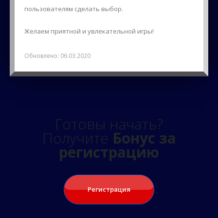
пользователям сделать выбор.
Желаем приятной и увлекательной игры!
Обновлено:
06.03.2020
Готовы начать?
Получите
Бонус за
регистрацию
Регистрация