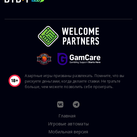
Азартные игры призваны развлекать. Помните, что вы
рискуете деньгами, когда делаете ставки. Не тратьте
больше, чем можете позволить себе проиграть.
Главная
Игровые автоматы
Мобильная версия