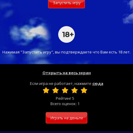
Запустить игру
Нажимая "Запустить игру", вы подтверждаете что Вам есть 18 лет.
Открыть на весь экран
Если игра не работает, нажмите
сюда
Рейтинг
5
Всего оценок:
1
Играть на деньги