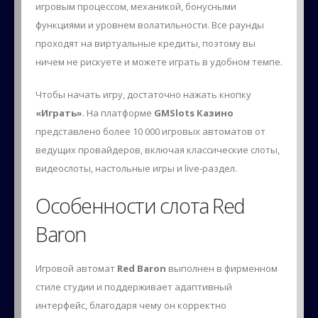
игровым процессом, механикой, бонусными
функциями и уровнем волатильности. Все раунды
проходят на виртуальные кредиты, поэтому вы
ничем не рискуете и можете играть в удобном темпе.
Чтобы начать игру, достаточно нажать кнопку
«Играть»
. На платформе
GMSlots Казино
представлено более 10 000 игровых автоматов от
ведущих провайдеров, включая классические слоты,
видеослоты, настольные игры и live-раздел.
Особенности слота Red
Baron
Игровой автомат
Red Baron
выполнен в фирменном
стиле студии
и поддерживает адаптивный
интерфейс, благодаря чему он корректно