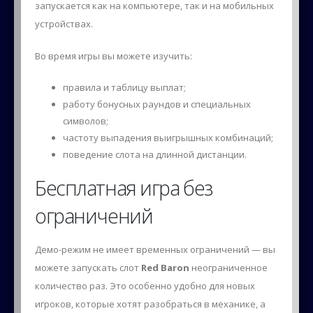
запускается как на компьютере, так и на мобильных
устройствах.
Во время игры вы можете изучить:
правила и таблицу выплат;
работу бонусных раундов и специальных
символов;
частоту выпадения выигрышных комбинаций;
поведение слота на длинной дистанции.
Бесплатная игра без
ограничений
Демо-режим не имеет временных ограничений — вы
можете запускать слот
Red Baron
неограниченное
количество раз. Это особенно удобно для новых
игроков, которые хотят разобраться в механике, а