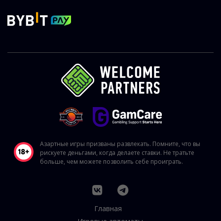
Азартные игры призваны развлекать. Помните, что вы
рискуете деньгами, когда делаете ставки. Не тратьте
больше, чем можете позволить себе проиграть.
Главная