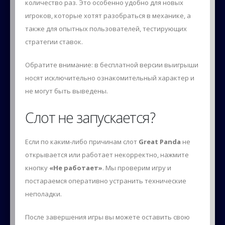
количество раз. Это особенно удобно для новых
игроков, которые хотят разобраться в механике, а
также для опытных пользователей, тестирующих
стратегии ставок.
Обратите внимание: в бесплатной версии выигрыши
носят исключительно ознакомительный характер и
не могут быть выведены.
Слот не запускается?
Если по каким-либо причинам слот
Great Panda
не
открывается или работает некорректно, нажмите
кнопку
«Не работает»
. Мы проверим игру и
постараемся оперативно устранить технические
неполадки.
После завершения игры вы можете оставить свою