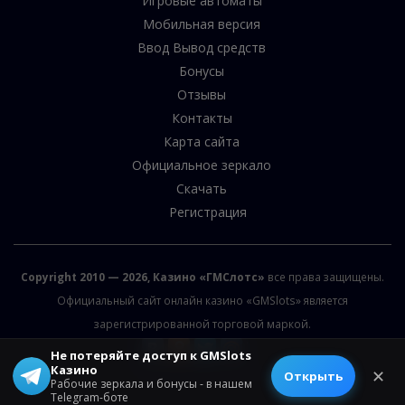
Игровые автоматы
Мобильная версия
Ввод Вывод средств
Бонусы
Отзывы
Контакты
Карта сайта
Официальное зеркало
Скачать
Регистрация
Copyright 2010 — 2026, Казино «ГМСлотс»
все права защищены.
Официальный сайт онлайн казино «GMSlots» является
зарегистрированной торговой маркой.
Не потеряйте доступ к GMSlots
Казино
✕
© 2026 All rights reserved.
Открыть
Рабочие зеркала и бонусы - в нашем
Telegram-боте