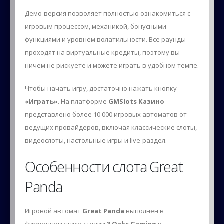
Демо-версия позволяет полностью ознакомиться с
игровым процессом, механикой, бонусными
функциями и уровнем волатильности. Все раунды
проходят на виртуальные кредиты, поэтому вы
ничем не рискуете и можете играть в удобном темпе.
Чтобы начать игру, достаточно нажать кнопку
«Играть»
. На платформе
GMSlots Казино
представлено более 10 000 игровых автоматов от
ведущих провайдеров, включая классические слоты,
видеослоты, настольные игры и live-раздел.
Особенности слота Great
Panda
Игровой автомат
Great Panda
выполнен в