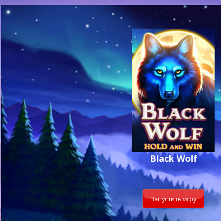
Black Wolf
Запустить игру