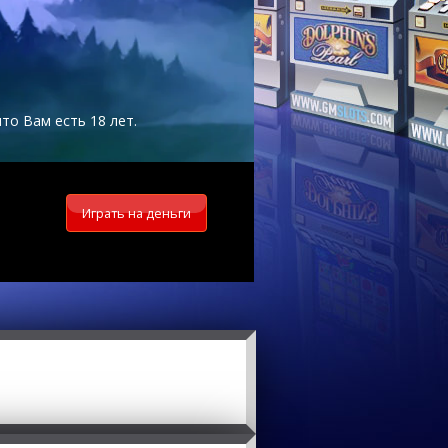
то Вам есть 18 лет.
Играть на деньги