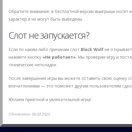
Обратите внимание: в бесплатной версии выигрыши носят 
характер и не могут быть выведены.
Слот не запускается?
Если по каким-либо причинам слот
Black Wolf
не открывает
нажмите кнопку
«Не работает»
. Мы проверим игру и пост
технические неполадки.
После завершения игры вы можете оставить свою оценку с
впечатлениями — это поможет другим пользователям сдел
Желаем приятной и увлекательной игры!
Обновлено:
06.03.2020